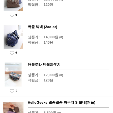
적립금 :
120원
0
써클 빅백 (2color)
상품가 :
14,000원
(0)
적립금 :
140원
0
앤플로라 반달파우치
상품가 :
12,000원
(0)
적립금 :
120원
1
HelloGeeks 뽀송뽀송 파우치 S-모네(퍼플)
상품가 :
5,500원
(0)