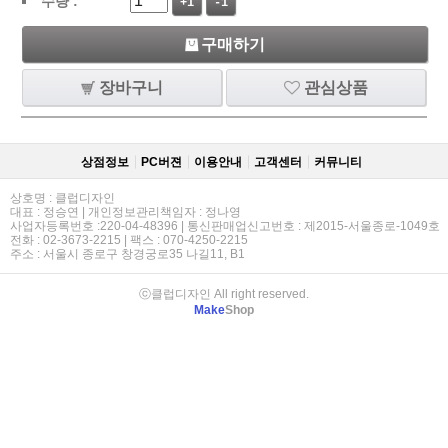
수량 :
+1
-1
구매하기
장바구니
관심상품
상점정보
PC버젼
이용안내
고객센터
커뮤니티
상호명 : 클럽디자인
대표 : 정승연 | 개인정보관리책임자 : 정나영
사업자등록번호 :220-04-48396 | 통신판매업신고번호 : 제2015-서울종로-1049호
전화 : 02-3673-2215 | 팩스 : 070-4250-2215
주소 : 서울시 종로구 창경궁로35 나길11, B1
ⓒ클럽디자인 All right reserved.
Make
Shop