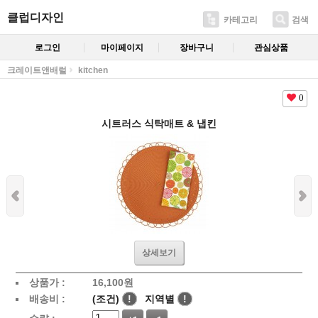
클럽디자인
카테고리
검색
로그인
마이페이지
장바구니
관심상품
크레이트앤배럴
kitchen
0
시트러스 식탁매트 & 냅킨
상세보기
상품가 :
16,100
원
배송비 :
(조건)
!
지역별
!