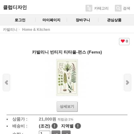
클럽디자인
카테고리
검색
로그인
마이페이지
장바구니
관심상품
카발리니
Home & Kitchen
0
카발리니 빈티지 티타올-펀스 (Ferns)
상세보기
상품가 :
21,000
원
적립금:1%
배송비 :
(조건)
!
지역별
!