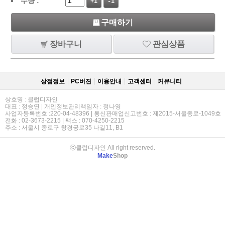
수량 :
+1
-1
구매하기
장바구니
관심상품
상점정보
PC버젼
이용안내
고객센터
커뮤니티
상호명 : 클럽디자인
대표 : 정승연 | 개인정보관리책임자 : 정나영
사업자등록번호 :220-04-48396 | 통신판매업신고번호 : 제2015-서울종로-1049호
전화 : 02-3673-2215 | 팩스 : 070-4250-2215
주소 : 서울시 종로구 창경궁로35 나길11, B1
ⓒ클럽디자인 All right reserved.
Make
Shop