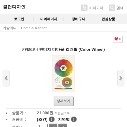
클럽디자인
카테고리
검색
로그인
마이페이지
장바구니
관심상품
카발리니
Home & Kitchen
0
카발리니 빈티지 티타올-컬러휠 (Color Wheel)
상세보기
상품가 :
21,000
원
적립금:1%
배송비 :
(조건)
!
지역별
!