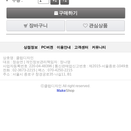
수량 :
+1
-1
구매하기
장바구니
관심상품
상점정보
PC버젼
이용안내
고객센터
커뮤니티
상호명 : 클럽디자인
대표 : 정승연 | 개인정보관리책임자 : 정나영
사업자등록번호 :220-04-48396 | 통신판매업신고번호 : 제2015-서울종로-1049호
전화 : 02-3673-2215 | 팩스 : 070-4250-2215
주소 : 서울시 종로구 창경궁로35 나길11, B1
ⓒ클럽디자인 All right reserved.
Make
Shop