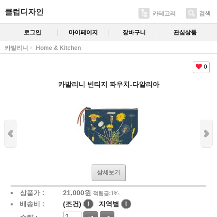
클럽디자인
카테고리
검색
로그인
마이페이지
장바구니
관심상품
카발리니
Home & Kitchen
0
카발리니 빈티지 파우치-다알리아
상세보기
상품가 :
21,000
원
적립금:1%
배송비 :
(조건)
!
지역별
!