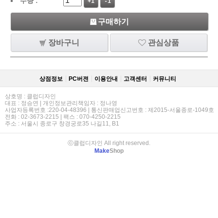
수량 :
+1
-1
구매하기
장바구니
관심상품
상점정보
PC버젼
이용안내
고객센터
커뮤니티
상호명 : 클럽디자인
대표 : 정승연 | 개인정보관리책임자 : 정나영
사업자등록번호 :220-04-48396 | 통신판매업신고번호 : 제2015-서울종로-1049호
전화 : 02-3673-2215 | 팩스 : 070-4250-2215
주소 : 서울시 종로구 창경궁로35 나길11, B1
ⓒ클럽디자인 All right reserved.
Make
Shop