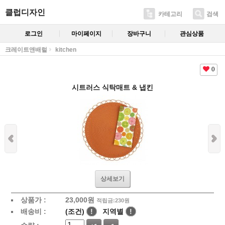
클럽디자인
카테고리
검색
로그인
마이페이지
장바구니
관심상품
크레이트앤배럴
kitchen
0
시트러스 식탁매트 & 냅킨
상세보기
상품가 :
23,000
원
적립금:230원
배송비 :
(조건)
!
지역별
!