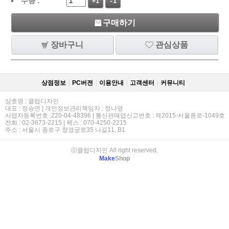
수량 :
+1
-1
구매하기
장바구니
관심상품
상점정보
PC버젼
이용안내
고객센터
커뮤니티
상호명 : 클럽디자인
대표 : 정승연 | 개인정보관리책임자 : 정나영
사업자등록번호 :220-04-48396 | 통신판매업신고번호 : 제2015-서울종로-1049호
전화 : 02-3673-2215 | 팩스 : 070-4250-2215
주소 : 서울시 종로구 창경궁로35 나길11, B1
ⓒ클럽디자인 All right reserved.
Make
Shop